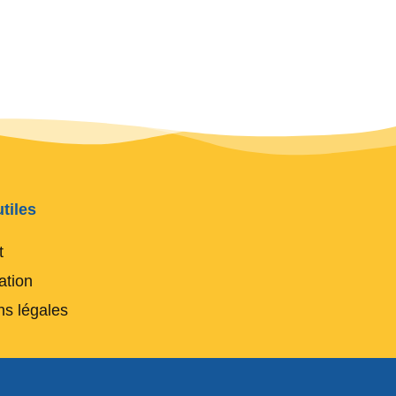
tiles
t
ation
ns légales