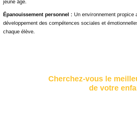
jeune âge.
Épanouissement personnel :
Un environnement propice 
développement des compétences sociales et émotionnelle
chaque élève.
Cherchez-vous le meilleu
de votre enfa
Offrez à votre enfant un environnem
stimulant et bienveillant. Nous metto
accompagner chaque élève vers