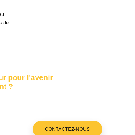
au
s de
r pour l'avenir
nt ?
ent d’apprentissage
ns tout en œuvre pour
 la réussite.
CONTACTEZ-NOUS