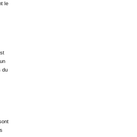
t le
st
 un
s du
 sont
us